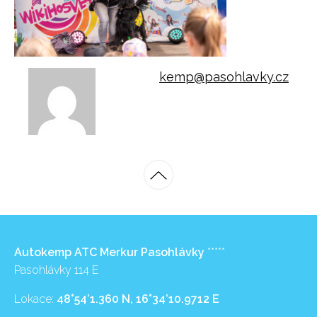
kemp@pasohlavky.cz
Autokemp ATC Merkur Pasohlávky
*****
Pasohlávky 114 E
Lokace:
48°54’1.360 N, 16°34’10.9712 E