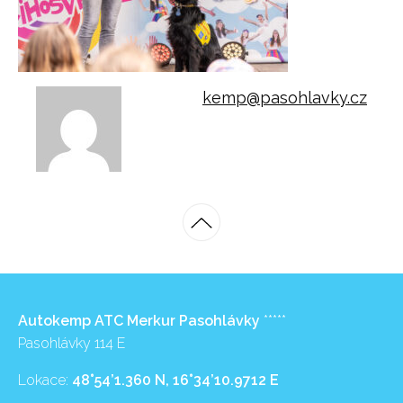
kemp@pasohlavky.cz
Autokemp ATC Merkur Pasohlávky
*****
Pasohlávky 114 E
Lokace:
48°54’1.360 N, 16°34’10.9712 E