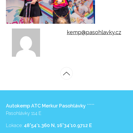
kemp@pasohlavky.cz
Autokemp ATC Merkur Pasohlávky
*****
Pasohlávky 114 E
Lokace:
48°54’1.360 N, 16°34’10.9712 E