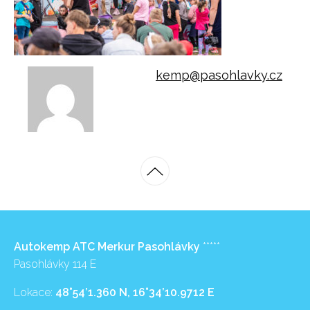
kemp@pasohlavky.cz
Autokemp ATC Merkur Pasohlávky
*****
Pasohlávky 114 E
Lokace:
48°54’1.360 N, 16°34’10.9712 E