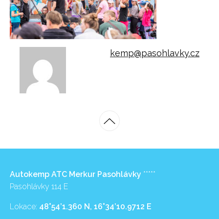
kemp@pasohlavky.cz
Autokemp ATC Merkur Pasohlávky
*****
Pasohlávky 114 E
Lokace:
48°54’1.360 N, 16°34’10.9712 E