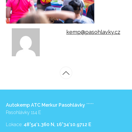
kemp@pasohlavky.cz
Autokemp ATC Merkur Pasohlávky
*****
Pasohlávky 114 E
Lokace:
48°54’1.360 N, 16°34’10.9712 E