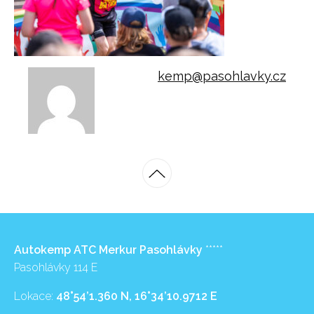
kemp@pasohlavky.cz
Autokemp ATC Merkur Pasohlávky
*****
Pasohlávky 114 E
Lokace:
48°54’1.360 N, 16°34’10.9712 E