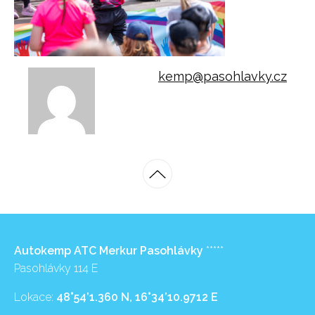
kemp@pasohlavky.cz
Autokemp ATC Merkur Pasohlávky
*****
Pasohlávky 114 E
Lokace:
48°54’1.360 N, 16°34’10.9712 E