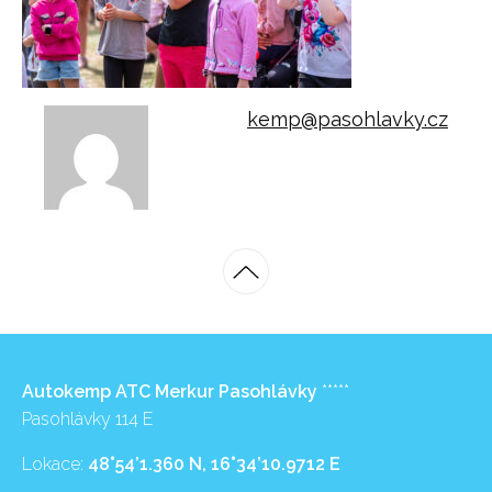
kemp@pasohlavky.cz
Autokemp ATC Merkur Pasohlávky
*****
Pasohlávky 114 E
Lokace:
48°54’1.360 N, 16°34’10.9712 E