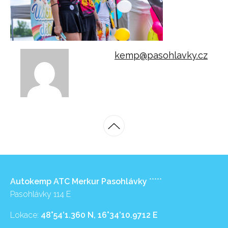
kemp@pasohlavky.cz
Autokemp ATC Merkur Pasohlávky
*****
Pasohlávky 114 E
Lokace:
48°54’1.360 N, 16°34’10.9712 E