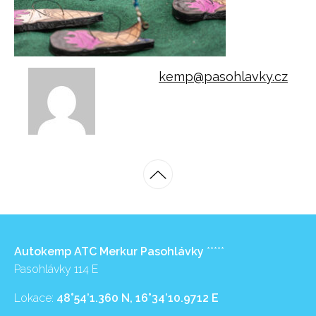
kemp@pasohlavky.cz
Autokemp ATC Merkur Pasohlávky
*****
Pasohlávky 114 E
Lokace:
48°54’1.360 N, 16°34’10.9712 E