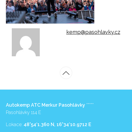
kemp@pasohlavky.cz
Autokemp ATC Merkur Pasohlávky
*****
Pasohlávky 114 E
Lokace:
48°54’1.360 N, 16°34’10.9712 E