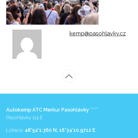
kemp@pasohlavky.cz
Autokemp ATC Merkur Pasohlávky
*****
Pasohlávky 114 E
Lokace:
48°54’1.360 N, 16°34’10.9712 E