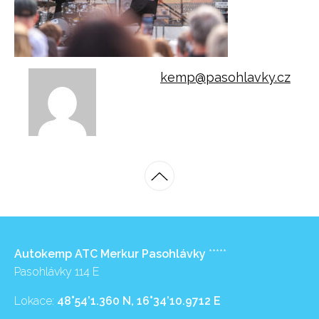
kemp@pasohlavky.cz
Autokemp ATC Merkur Pasohlávky
*****
Pasohlávky 114 E
Lokace:
48°54’1.360 N, 16°34’10.9712 E