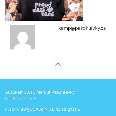
kemp@pasohlavky.cz
Autokemp ATC Merkur Pasohlávky
*****
Pasohlávky 114 E
Lokace:
48°54’1.360 N, 16°34’10.9712 E