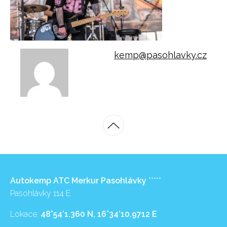
kemp@pasohlavky.cz
Autokemp ATC Merkur Pasohlávky
*****
Pasohlávky 114 E
Lokace:
48°54’1.360 N, 16°34’10.9712 E