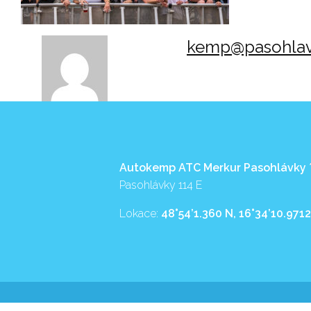
kemp@pasohlav
Autokemp ATC Merkur Pasohlávky
Pasohlávky 114 E
Lokace:
48°54’1.360 N, 16°34’10.9712