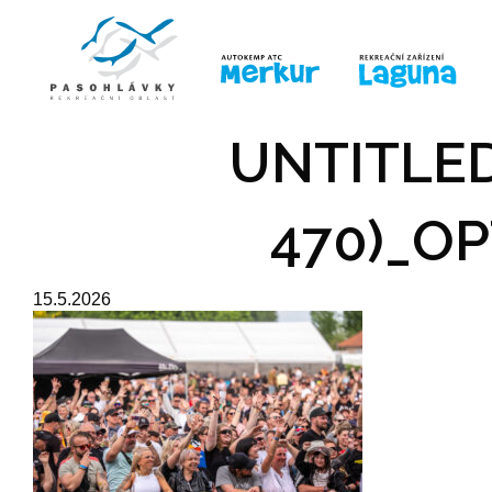
ÚVOD
LINE-UP
PRO DĚTI
PRO
UNTITLED
470)_OP
15.5.2026