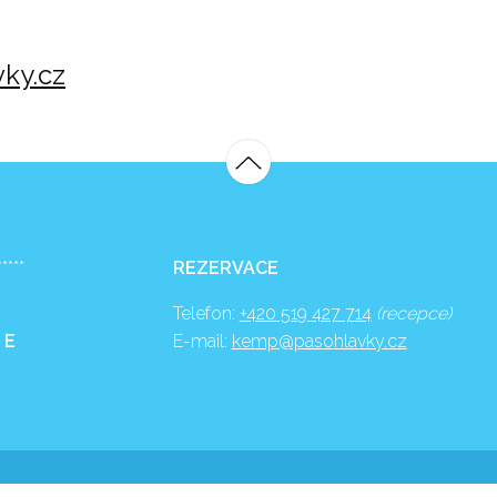
ky.cz
*****
REZERVACE
Telefon:
+420 519 427 714
(recepce)
 E
E-mail:
kemp@pasohlavky.cz