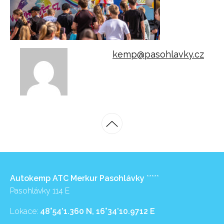
kemp@pasohlavky.cz
Autokemp ATC Merkur Pasohlávky
*****
Pasohlávky 114 E
Lokace:
48°54’1.360 N, 16°34’10.9712 E