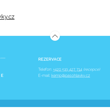
ky.cz
*****
REZERVACE
Telefon:
+420 519 427 714
(recepce)
 E
E-mail:
kemp@pasohlavky.cz