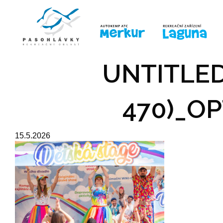
ÚVOD
LINE-UP
PRO DĚTI
PRO
UNTITLED
470)_OP
15.5.2026