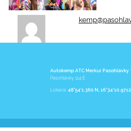
kemp@pasohlav
Autokemp ATC Merkur Pasohlávky
Pasohlávky 114 E
Lokace:
48°54’1.360 N, 16°34’10.9712