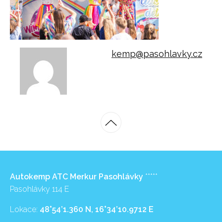
kemp@pasohlavky.cz
Autokemp ATC Merkur Pasohlávky
*****
Pasohlávky 114 E
Lokace:
48°54’1.360 N, 16°34’10.9712 E