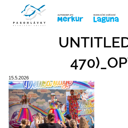
ÚVOD
LINE-UP
PRO DĚTI
PRO
UNTITLED
470)_OP
15.5.2026