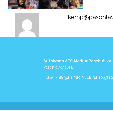
kemp@pasohlav
Autokemp ATC Merkur Pasohlávky
Pasohlávky 114 E
Lokace:
48°54’1.360 N, 16°34’10.9712