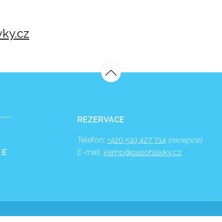
ky.cz
*****
REZERVACE
Telefon:
+420 519 427 714
(recepce)
 E
E-mail:
kemp@pasohlavky.cz