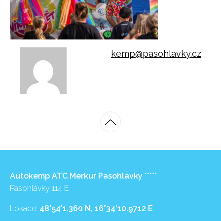
kemp@pasohlavky.cz
Autokemp ATC Merkur Pasohlávky
*****
Pasohlávky 114 E
Lokace:
48°54’1.360 N, 16°34’10.9712 E