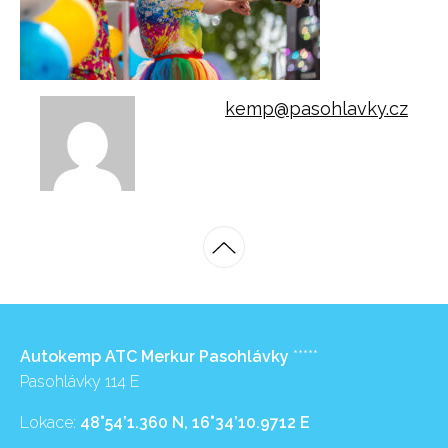
kemp@pasohlavky.cz
Autokemp ATC Merkur Pasohlávky
*****
Pasohlávky 114 E
Lokace:
48°54’1.360 N, 16°34’10.9712 E