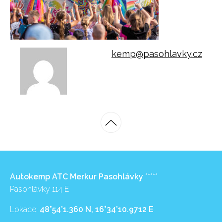
kemp@pasohlavky.cz
Autokemp ATC Merkur Pasohlávky
*****
Pasohlávky 114 E
Lokace:
48°54’1.360 N, 16°34’10.9712 E