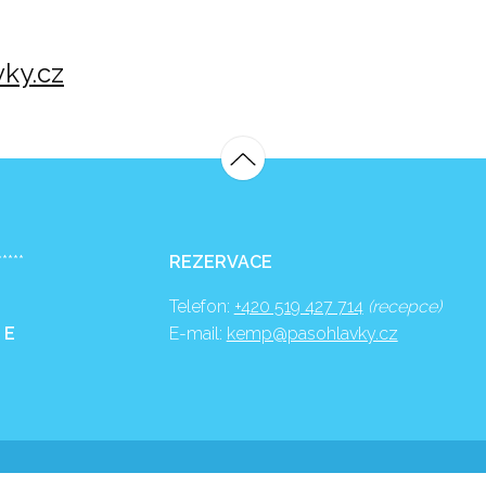
ky.cz
*****
REZERVACE
Telefon:
+420 519 427 714
(recepce)
 E
E-mail:
kemp@pasohlavky.cz