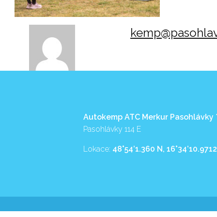
kemp@pasohlav
Autokemp ATC Merkur Pasohlávky
Pasohlávky 114 E
Lokace:
48°54’1.360 N, 16°34’10.9712