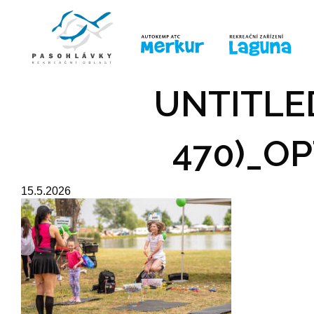
ÚVOD
LINE-UP
PRO DĚTI
PRO
UNTITLED
470)_OP
15.5.2026