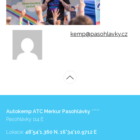
kemp@pasohlavky.cz
Autokemp ATC Merkur Pasohlávky
*****
Pasohlávky 114 E
Lokace:
48°54’1.360 N, 16°34’10.9712 E