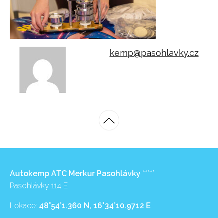
kemp@pasohlavky.cz
Autokemp ATC Merkur Pasohlávky
*****
Pasohlávky 114 E
Lokace:
48°54’1.360 N, 16°34’10.9712 E