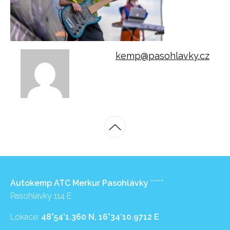
kemp@pasohlavky.cz
Autokemp ATC Merkur Pasohlávky
*****
Pasohlávky 114 E
Lokace:
48°54’1.360 N, 16°34’10.9712 E