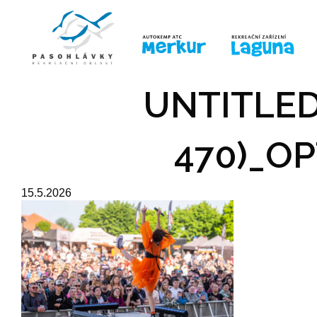
ÚVOD
LINE-UP
PRO DĚTI
PRO
UNTITLED
470)_OP
15.5.2026