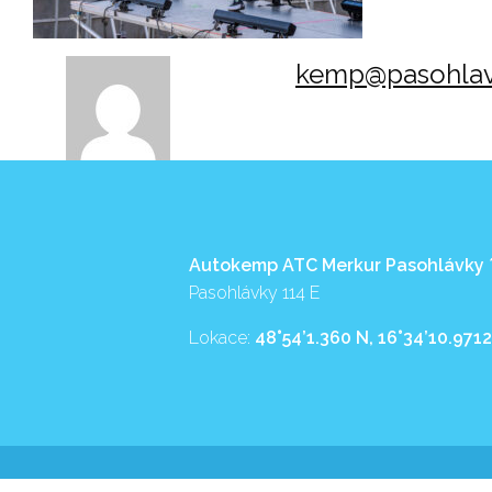
kemp@pasohlav
Autokemp ATC Merkur Pasohlávky
Pasohlávky 114 E
Lokace:
48°54’1.360 N, 16°34’10.9712