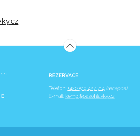
ky.cz
*****
REZERVACE
Telefon:
+420 519 427 714
(recepce)
 E
E-mail:
kemp@pasohlavky.cz