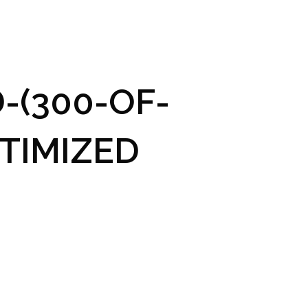
GRAM A VSTUPENKY
PRAKTICKÉ INFO
GALERIE
-(300-OF-
TIMIZED