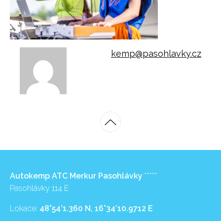
kemp@pasohlavky.cz
Autokemp ATC Merkur Pasohlávky
*****
Pasohlávky 114 E
Lokace:
48°54’1.360 N, 16°34’10.9712 E