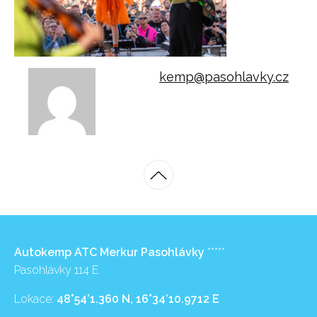
kemp@pasohlavky.cz
Autokemp ATC Merkur Pasohlávky
*****
Pasohlávky 114 E
Lokace:
48°54’1.360 N, 16°34’10.9712 E