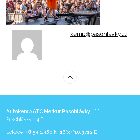
kemp@pasohlavky.cz
Autokemp ATC Merkur Pasohlávky
*****
Pasohlávky 114 E
Lokace:
48°54’1.360 N, 16°34’10.9712 E