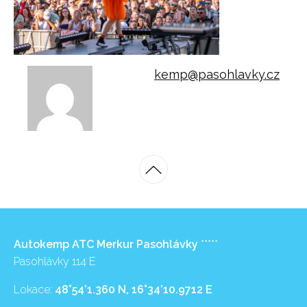
kemp@pasohlavky.cz
Autokemp ATC Merkur Pasohlávky
*****
Pasohlávky 114 E
Lokace:
48°54’1.360 N, 16°34’10.9712 E