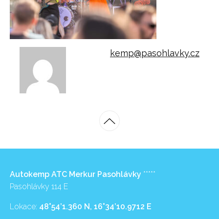
kemp@pasohlavky.cz
Autokemp ATC Merkur Pasohlávky
*****
Pasohlávky 114 E
Lokace:
48°54’1.360 N, 16°34’10.9712 E