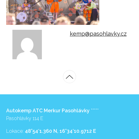
kemp@pasohlavky.cz
Autokemp ATC Merkur Pasohlávky
*****
Pasohlávky 114 E
Lokace:
48°54’1.360 N, 16°34’10.9712 E