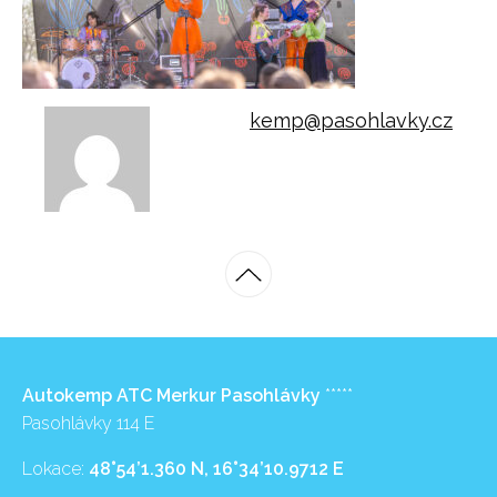
kemp@pasohlavky.cz
Autokemp ATC Merkur Pasohlávky
*****
Pasohlávky 114 E
Lokace:
48°54’1.360 N, 16°34’10.9712 E