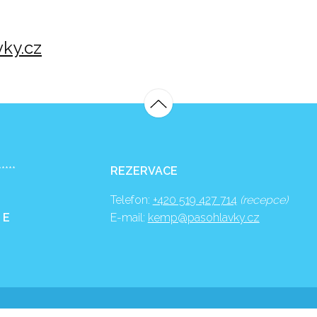
ky.cz
*****
REZERVACE
Telefon:
+420 519 427 714
(recepce)
 E
E-mail:
kemp@pasohlavky.cz