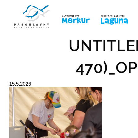
ÚVOD
LINE-UP
PRO DĚTI
PRO
UNTITLED
470)_OP
15.5.2026