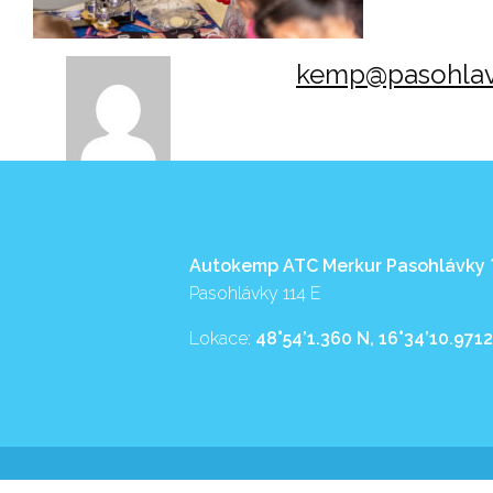
kemp@pasohlav
Autokemp ATC Merkur Pasohlávky
Pasohlávky 114 E
Lokace:
48°54’1.360 N, 16°34’10.9712