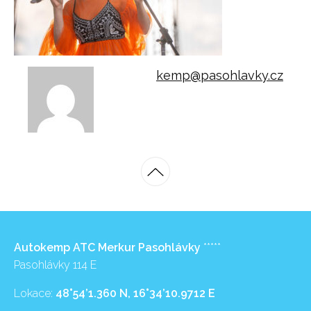
kemp@pasohlavky.cz
Autokemp ATC Merkur Pasohlávky
*****
Pasohlávky 114 E
Lokace:
48°54’1.360 N, 16°34’10.9712 E