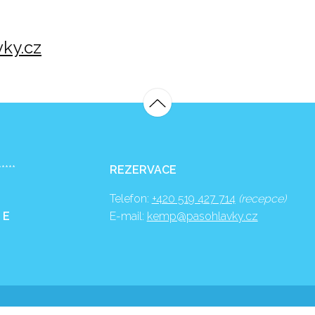
ky.cz
*****
REZERVACE
Telefon:
+420 519 427 714
(recepce)
 E
E-mail:
kemp@pasohlavky.cz