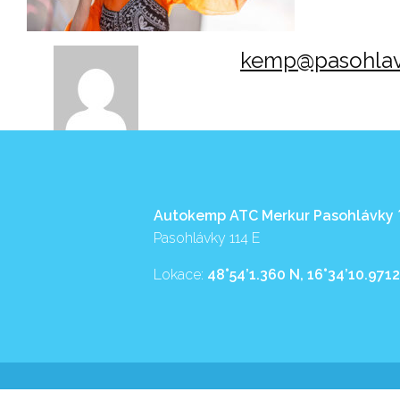
kemp@pasohlav
Autokemp ATC Merkur Pasohlávky
Pasohlávky 114 E
Lokace:
48°54’1.360 N, 16°34’10.9712