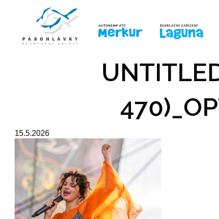
ÚVOD
LINE-UP
PRO DĚTI
PRO
UNTITLED
470)_OP
15.5.2026