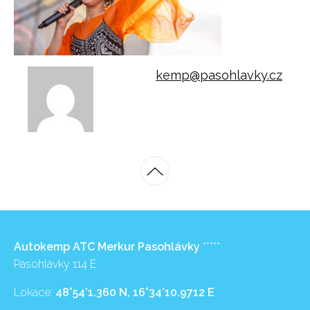
kemp@pasohlavky.cz
Autokemp ATC Merkur Pasohlávky
*****
Pasohlávky 114 E
Lokace:
48°54’1.360 N, 16°34’10.9712 E