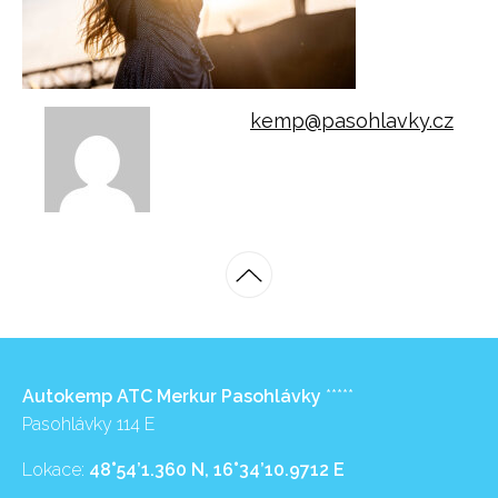
kemp@pasohlavky.cz
Autokemp ATC Merkur Pasohlávky
*****
Pasohlávky 114 E
Lokace:
48°54’1.360 N, 16°34’10.9712 E