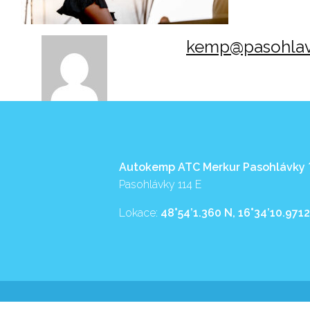
kemp@pasohlav
Autokemp ATC Merkur Pasohlávky
Pasohlávky 114 E
Lokace:
48°54’1.360 N, 16°34’10.9712