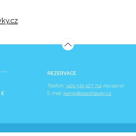
ky.cz
*****
REZERVACE
Telefon:
+420 519 427 714
(recepce)
 E
E-mail:
kemp@pasohlavky.cz