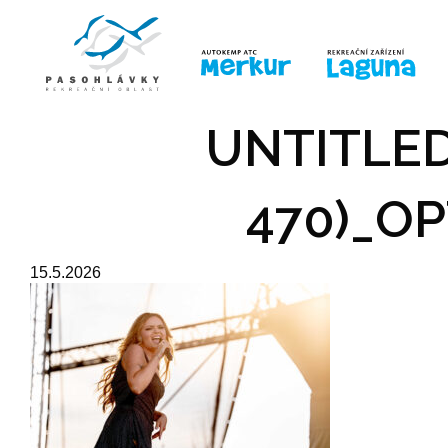
ÚVOD
LINE-UP
PRO DĚTI
PRO
UNTITLED
470)_OP
15.5.2026