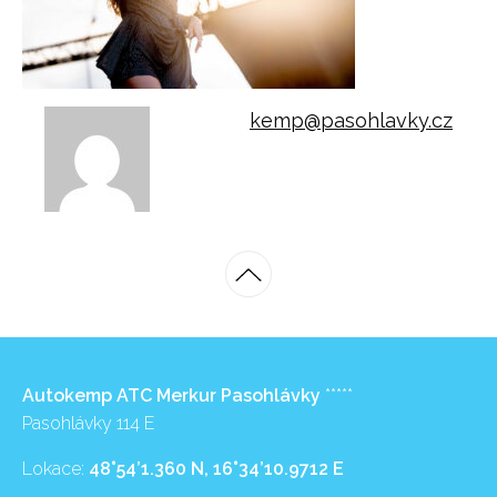
kemp@pasohlavky.cz
Autokemp ATC Merkur Pasohlávky
*****
Pasohlávky 114 E
Lokace:
48°54’1.360 N, 16°34’10.9712 E