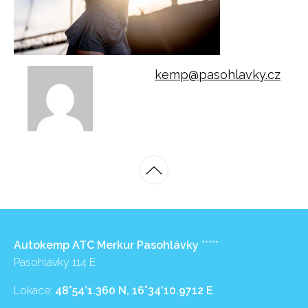
kemp@pasohlavky.cz
Autokemp ATC Merkur Pasohlávky
*****
Pasohlávky 114 E
Lokace:
48°54’1.360 N, 16°34’10.9712 E