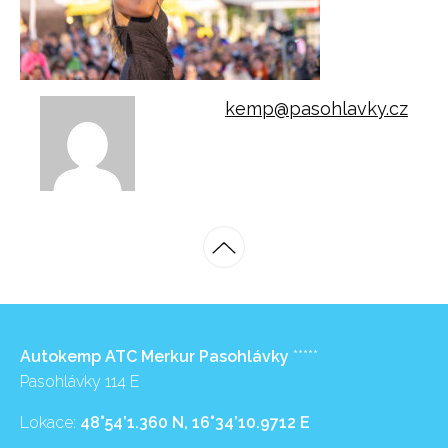
kemp@pasohlavky.cz
Autokemp ATC Merkur Pasohlávky
*****
Pasohlávky 114 E
Lokace:
48°54’1.360 N, 16°34’10.9712 E