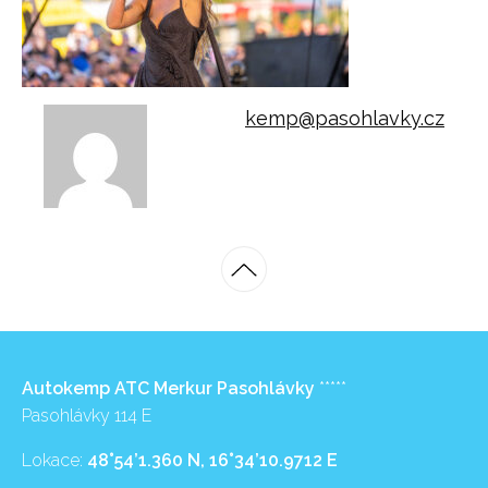
kemp@pasohlavky.cz
Autokemp ATC Merkur Pasohlávky
*****
Pasohlávky 114 E
Lokace:
48°54’1.360 N, 16°34’10.9712 E