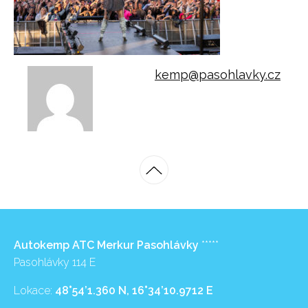
kemp@pasohlavky.cz
Autokemp ATC Merkur Pasohlávky
*****
Pasohlávky 114 E
Lokace:
48°54’1.360 N, 16°34’10.9712 E