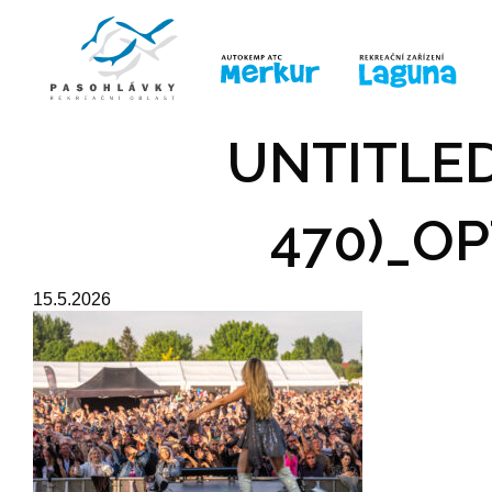
ÚVOD
LINE-UP
PRO DĚTI
PRO
UNTITLED
470)_OP
15.5.2026