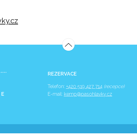
ky.cz
*****
REZERVACE
Telefon:
+420 519 427 714
(recepce)
 E
E-mail:
kemp@pasohlavky.cz