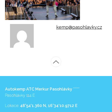
kemp@pasohlavky.cz
Autokemp ATC Merkur Pasohlávky
*****
Pasohlávky 114 E
Lokace:
48°54’1.360 N, 16°34’10.9712 E