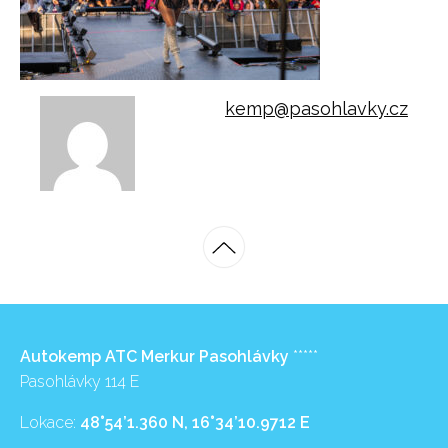
kemp@pasohlavky.cz
Autokemp ATC Merkur Pasohlávky
*****
Pasohlávky 114 E
Lokace:
48°54’1.360 N, 16°34’10.9712 E